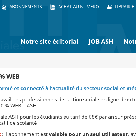
ABONNEMENTS
ACHAT AU NUMÉRO
LIBRAIRIE
Notre site éditorial
JOB ASH
Not
 % WEB
ormé et connecté à l’actualité du secteur social et mé
travail des professionnels de l’action sociale en ligne direct
00 % WEB d'ASH.
ale ASH pour les étudiants au tarif de 68€ par an sur prés
catif de scolarité !
t
: l'abonnement est
valable pour un seul utilisateur
, a