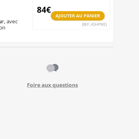
84
€
u
r, avec
(REF: ASHPWE)
on
Foire aux questions