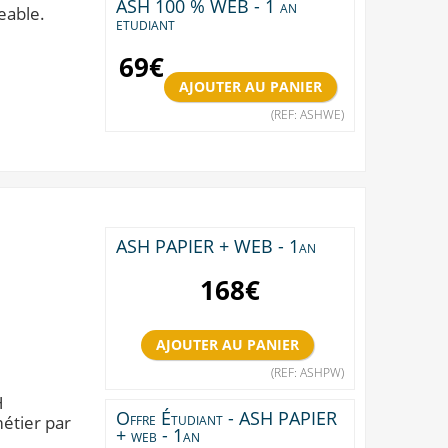
ASH 100 % WEB - 1 an
eable.
etudiant
69
€
(REF: ASHWE)
ASH PAPIER + WEB - 1an
168
€
(REF: ASHPW)
H
Offre Étudiant - ASH PAPIER
métier par
+ web - 1an