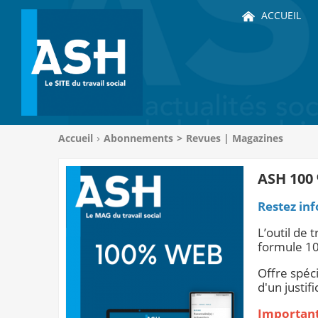
ACCUEIL
Vous
Accueil
Abonnements
>
Revues | Magazines
êtes
ici
:
ASH 100
Restez inf
L’outil de 
formule 1
Offre spéci
d'un justifi
Importan