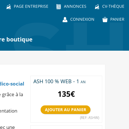
PAGE ENTREPRISE
ANNONCES
CV-THÈQUE
CONNEXION
PANIER
re boutique
ASH 100 % WEB - 1 an
dico-social
135
€
e grâce à la
entation
(REF: ASHW)
vec une