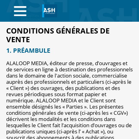
ACCUEIL
ABONNEMENTS
CONDITIONS GÉNÉRALES DE
ACHAT AU NUMÉRO
VENTE
1. PRÉAMBULE
LIBRAIRIE
ALALOOP MEDIA, éditeur de presse, d’ouvrages et
PAGE ENTREPRISE
de services en ligne à destination des professionnels
dans le domaine de l'action sociale, commercialise
ANNONCES
auprès des professionnels et particuliers (ci-après le
« Client ») des ouvrages, des publications et des
revues périodiques sous format papier et
CV-THÈQUE
numérique. ALALOOP MEDIA et le Client sont
ensemble désignés les « Parties ». Les présentes
CONNEXION
conditions générales de vente (ci-après les « CGV»)
décrivent les modalités et les conditions dans
PANIER
lesquelles le Client fait l’acquisition d’ouvrages ou de
publications uniques (ci-après l’ « Achat »), ou
souscrit des abonnements à des publications