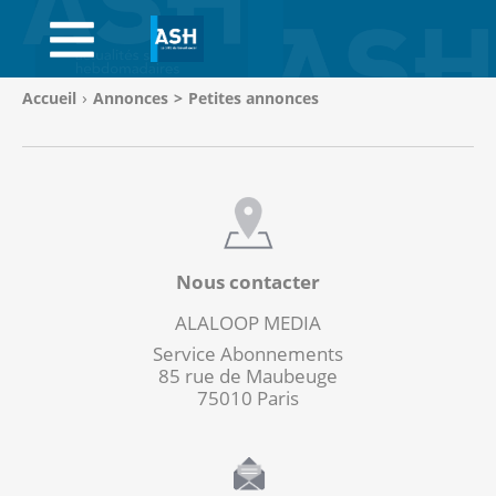
ACCUEIL
ABONNEMENTS
Vous
Accueil
Annonces
>
Petites annonces
êtes
ACHAT AU NUMÉRO
ici
:
LIBRAIRIE
PAGE ENTREPRISE
Nous contacter
ANNONCES
ALALOOP MEDIA
CV-THÈQUE
Service Abonnements
85 rue de Maubeuge
CONNEXION
75010 Paris
PANIER