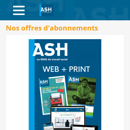
ACCUEIL
ABONNEMENTS
Nos offres d'abonnements
ACHAT AU NUMÉRO
LIBRAIRIE
PAGE ENTREPRISE
ANNONCES
CV-THÈQUE
CONNEXION
PANIER