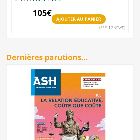
105
€
(REF: 1GNPWD)
Dernières parutions...