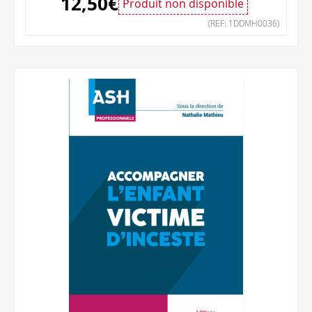
12,50
€
Produit non disponible
(REF: 1DDMH0036)