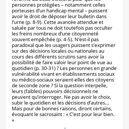
personnes protégées – notamment celles
Notre site éditorial
JOB ASH
porteuses d’un handicap mental – puissent
Notre boutique
avoir le droit de déposer leur bulletin dans
l’urne (p. 8-9). Cette avancée attendue et
saluée par tous ne doit toutefois pas occulter
les freins nombreux d’une citoyenneté
souvent empêchée (p. 4-5). N’est-il pas
paradoxal que les usagers puissent s’exprimer
sur des décisions locales ou nationales au
cours des différents scrutins sans avoir la
possibilité de faire valoir leur point de vue au
quotidien (p. 30-31) ? Les personnes en grande
vulnérabilité vivant en établissements sociaux
ou médico-sociaux seraient-elles des citoyens
de seconde zone ? Si la question interpelle,
leurs (faibles) pouvoirs décisionnels ne
peuvent qu’interroger. Ne pas avoir le choix,
subir le quotidien et les décisions d’autres…
Mais pour de bonnes raisons, diront certains,
évoquant le sacrosaint : « C’est pour leur bien.
»