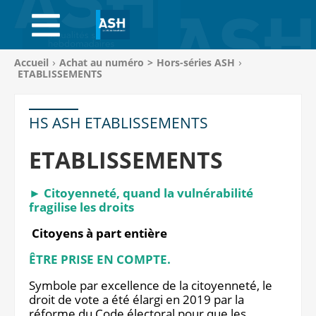
ACCUEIL
ABONNEMENTS
Vous
Accueil
Achat au numéro
>
Hors-séries ASH
êtes
ETABLISSEMENTS
ACHAT AU NUMÉRO
ici
:
LIBRAIRIE
HS ASH ETABLISSEMENTS
PAGE ENTREPRISE
ETABLISSEMENTS
ANNONCES
► Citoyenneté, quand la vulnérabilité
fragilise les droits
CV-THÈQUE
Citoyens à part entière
CONNEXION
ÊTRE PRISE EN COMPTE.
PANIER
Symbole par excellence de la citoyenneté, le
droit de vote a été élargi en 2019 par la
réforme du Code électoral pour que les