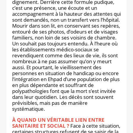
dignement. Derrière cette formule pudique,
Notre site éditorial
JOB ASH
c’est une présence, une écoute et un
Notre boutique
accompagnement à la hauteur des attentes qui
sont demandés, non un transfert vers l’hôpital.
Mourir dans son lit, en conservant ses repères,
entouré de ses photos, d’odeurs et de visages
familiers, non loin de ses voisins de chambre.
Un souhait pas toujours entendu. À l’heure où
les établissements médico-sociaux se
revendiquent comme des lieux de vie, ils sont
nombreux à ne pas assumer qu’on y meurt
aussi. Et pourtant, le vieillissement des
personnes en situation de handicap ou encore
l’intégration en Ehpad d’une population de plus
en plus dépendante et souffrant de
polypathologies font que la mort s’est invitée
dans leur quotidien. Les décès sont souvent
prévisibles, mais pas de manière
systématique.
À QUAND UN VÉRITABLE LIEN ENTRE
SANITAIRE ET SOCIAL ?
Face à cette situation,
certaines structures refusent de se saisir de la