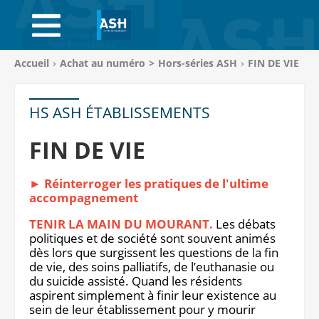
ACCUEIL
ABONNEMENTS
Vous
Accueil
Achat au numéro
>
Hors-séries ASH
FIN DE VIE
êtes
ACHAT AU NUMÉRO
ici
:
HS ASH ÉTABLISSEMENTS
LIBRAIRIE
FIN DE VIE
PAGE ENTREPRISE
► Réinterroger les pratiques de l'ultime
ANNONCES
accompagnement
CV-THÈQUE
TENIR LA MAIN DU MOURANT.
Les débats
politiques et de société sont souvent animés
dès lors que surgissent les questions de la fin
CONNEXION
de vie, des soins palliatifs, de l’euthanasie ou
du suicide assisté. Quand les résidents
PANIER
aspirent simplement à finir leur existence au
sein de leur établissement pour y mourir