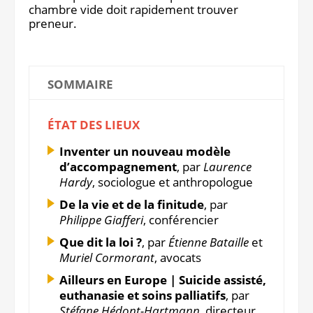
chambre vide doit rapidement trouver
preneur.
SOMMAIRE
ÉTAT DES LIEUX
Inventer un nouveau modèle
d’accompagnement
, par
Laurence
Hardy
, sociologue et anthropologue
De la vie et de la finitude
, par
Philippe Giafferi
, conférencier
Que dit la loi ?
, par
Étienne Bataille
et
Muriel Cormorant
, avocats
Ailleurs en Europe | Suicide assisté,
euthanasie et soins palliatifs
, par
Stéfane Hédont-Hartmann
, directeur