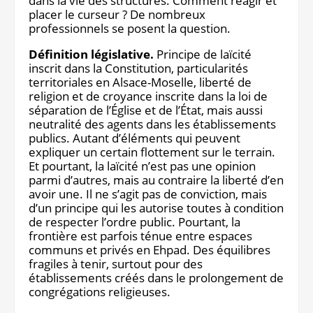
dans la vie des structures. Comment réagir et
placer le curseur ? De nombreux
Notre site éditorial
JOB ASH
professionnels se posent la question.
Notre boutique
Définition législative.
Principe de laïcité
inscrit dans la Constitution, particularités
territoriales en Alsace-Moselle, liberté de
religion et de croyance inscrite dans la loi de
séparation de l’Église et de l’État, mais aussi
neutralité des agents dans les établissements
publics. Autant d’éléments qui peuvent
expliquer un certain flottement sur le terrain.
Et pourtant, la laïcité n’est pas une opinion
parmi d’autres, mais au contraire la liberté d’en
avoir une. Il ne s’agit pas de conviction, mais
d’un principe qui les autorise toutes à condition
de respecter l’ordre public. Pourtant, la
frontière est parfois ténue entre espaces
communs et privés en Ehpad. Des équilibres
fragiles à tenir, surtout pour des
établissements créés dans le prolongement de
congrégations religieuses.