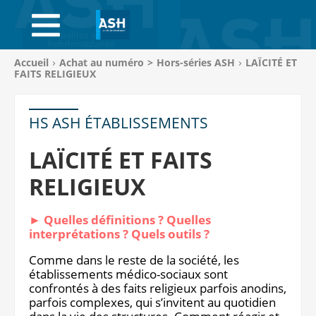
ACCUEIL
ABONNEMENTS
Vous
Accueil
Achat au numéro
>
Hors-séries ASH
LAÏCITÉ ET
êtes
FAITS RELIGIEUX
ACHAT AU NUMÉRO
ici
:
LIBRAIRIE
HS ASH ÉTABLISSEMENTS
PAGE ENTREPRISE
LAÏCITÉ ET FAITS
RELIGIEUX
ANNONCES
CV-THÈQUE
► Quelles définitions ? Quelles
interprétations ? Quels outils ?
CONNEXION
Comme dans le reste de la société, les
établissements médico-sociaux sont
PANIER
confrontés à des faits religieux parfois anodins,
parfois complexes, qui s’invitent au quotidien