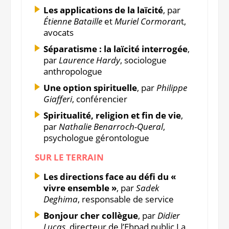
Les applications de la laïcité
, par
Étienne Bataille
et
Muriel Cormoran
t,
avocats
Séparatisme : la laïcité interrogée
,
par
Laurence Hardy
, sociologue
anthropologue
Une option spirituelle
, par
Philippe
Giafferi
, conférencier
Spiritualité, religion et fin de vie
,
par
Nathalie Benarroch-Queral
,
psychologue gérontologue
SUR LE TERRAIN
Les directions face au défi du «
vivre ensemble »
, par
Sadek
Deghima
, responsable de service
Bonjour cher collègue
, par
Didier
Lucas
, directeur de l’Ehpad public La