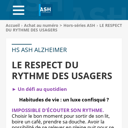
ACCUEIL
ABONNEMENTS
Vous
Accueil
Achat au numéro
>
Hors-séries ASH
LE RESPECT
êtes
DU RYTHME DES USAGERS
ACHAT AU NUMÉRO
ici
:
LIBRAIRIE
HS ASH ALZHEIMER
PAGE ENTREPRISE
LE RESPECT DU
RYTHME DES USAGERS
ANNONCES
CV-THÈQUE
► Un défi au quotidien
Habitudes de vie : un luxe confisqué ?
CONNEXION
IMPOSSIBLE D’ÉCOUTER SON RYTHME.
PANIER
Choisir le bon moment pour sortir de son lit,
boire un café, prendre sa douche. Avoir la
possibilité de se relever en pleine nuit pour se