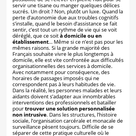
servir une tisane ou manger quelques délices
Notre site éditorial
JOB ASH
sucrés. Un droit ? Non, plutôt un luxe. Quand la
Notre boutique
perte d’autonomie due aux troubles cognitifs
s’installe, quand le besoin d’assistance se fait
sentir, c’est tout un rythme de vie qui se voit
déréglé, que ce soit
à domicile ou en
établissement
… Même si ce n’est pas pour les
mêmes raisons. Si la grande majorité des
Français souhaite vivre le plus longtemps à
domicile, elle est vite confrontée aux difficultés
organisationnelles des services à domicile.
Avec notamment pour conséquence, des
horaires de passages imposés qui ne
correspondent pas à leurs habitudes de vie.
Dans la réalité, les personnes malades et leurs
aidants doivent s’adapter aux innombrables
interventions des professionnels et batailler
pour
trouver une solution personnalisée
non intrusive
. Dans les structures, l’histoire
sociale, l’organisation carcérale et monacale de
surveillance pèsent toujours. Difficile de se
séparer de cette pratique culturelle où le