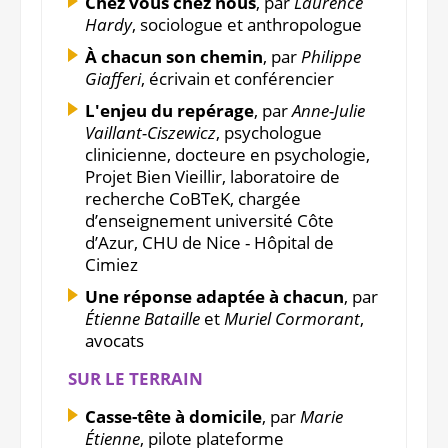
Chez vous chez nous
, par
Laurence
Hardy
, sociologue et anthropologue
À chacun son chemin
, par
Philippe
Giafferi
, écrivain et conférencier
L'enjeu du repérage
, par
Anne-Julie
Vaillant-Ciszewicz
, psychologue
clinicienne, docteure en psychologie,
Projet Bien Vieillir, laboratoire de
recherche CoBTeK, chargée
d’enseignement université Côte
d’Azur, CHU de Nice - Hôpital de
Cimiez
Une réponse adaptée à chacun
, par
Étienne Bataille
et
Muriel Cormorant
,
avocats
SUR LE TERRAIN
Casse-tête à domicile
, par
Marie
Étienne
, pilote plateforme