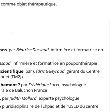
pée comme objet thérapeutique.
ons
, par
Béatrice Dussaud
, infirmière et formatrice en
ussaud
, infirmière et formatrice en pouponthérapie
scientifique
, par
Cédric Gueyraud
, gérant du Centre
jouet (FM2J)
chement ?
par
Frédérique Lucet
, psychologue
nérale de Baluchon France
, par
Judith Mollard
, experte psychologue
e pluridisciplinaire de l’Ehpad et de l’USLD du centre