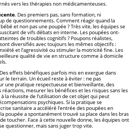
urnés vers les thérapies non médicamenteuses.
écente
. Des premiers pas, sans formation, ni
coup de questionnements. Comment réagir quand la
bébé et non pas une poupée ? Très vite, les équipes se
 suscitant de vifs débats en interne. Les poupées ont-
teintes de troubles cognitifs ? Poupons réalistes,
ont diversifiés avec toujours les mêmes objectifs :
anxiété et l’agressivité ou stimuler la motricité fine. Les
eilleure qualité de vie en structure comme à domicile
els.
 Des effets bénéfiques parfois mis en exergue dans
r le terrain. Un écueil reste à éviter : ne pas
our une pratique respectueuse et bienveillante, des
 réactions, mesurer les bénéfices et les risques sans les
e à la réussite de l’utilisation de cet objet qui peut
compensations psychiques. Si la pratique se
crise sanitaire a accéléré l’entrée des poupées en
 la poupée a spontanément trouvé sa place dans les bras
 de toucher. Face à cette nouvelle donne, les équipes ont
 se questionner, mais sans juger trop vite.