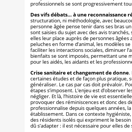
professionnels se sont progressivement to
Des vifs débats… à une reconnaissance r
structuration, ni méthodologie, avec beau
personne âgée pense tenir dans ses bras un 
sont saisies du sujet avec des avis tranchés,
elles leur place auprès de personnes âgées at
peluches en forme d’animal, les modèles se s
faciliter les interactions sociales, diminuer l’
bienfaits se sont imposés, permettant une m
pour les aidés, les aidants et les professionn
Crise sanitaire et changement de donne
.
certaines études et de façon plus pratique, su
généraliser. Le cas par cas doit prévaloir. P
étapes s’imposent. L’enjeu est d’observer les
négliger. Et là, l’histoire de vie est essentiell
provoquer des réminiscences et donc des dé
professionnalise depuis quelques années, la 
établissement. Dans ce contexte hygiéniste,
des résidents isolés qui expriment le besoin
dû s’adapter : il est nécessaire pour elles de