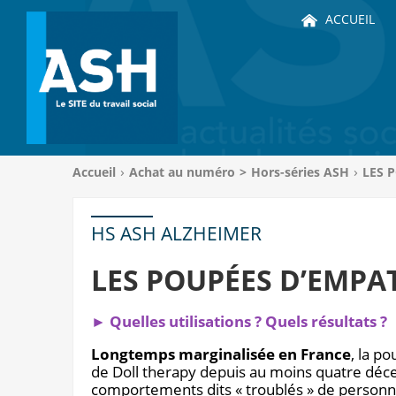
ACCUEIL
Vous
Accueil
Achat au numéro
>
Hors-séries ASH
LES 
êtes
ici
:
HS ASH ALZHEIMER
LES POUPÉES D’EMPA
► Quelles utilisations ? Quels résultats ?
Longtemps marginalisée en France
, la p
de Doll therapy depuis au moins quatre déc
comportements dits « troublés » de personne