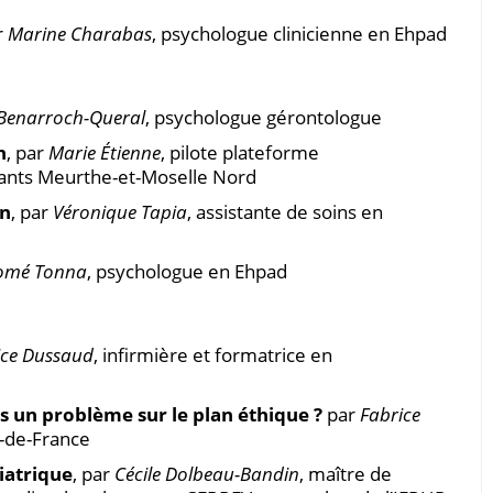
r
Marine Charabas
, psychologue clinicienne en Ehpad
 Benarroch-Queral
, psychologue gérontologue
n
, par
Marie Étienne
, pilote plateforme
ants Meurthe-et-Moselle Nord
on
, par
Véronique Tapia
, assistante de soins en
omé Tonna
, psychologue en Ehpad
ice Dussaud
, infirmière et formatrice en
 un problème sur le plan éthique ?
par
Fabrice
e-de-France
riatrique
, par
Cécile Dolbeau-Bandin
, maître de