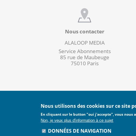
Nous contacter
ALALOOP MEDIA
Service Abonnements
85 rue de Maubeuge
75010 Paris
Nous utilisons des cookies sur ce site 
En cliquant sur le button "oui j'accepte", vous nous a
CGA
CGU
CGS
CGV
Non, je veux plus d'information à ce sujet
DONNÉES DE NAVIGATION