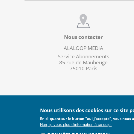
Nous contacter
ALALOOP MEDIA
Service Abonnements
85 rue de Maubeuge
75010 Paris
Nous utilisons des cookies sur ce site 
En cliquant sur le button "oui j'accepte", vous nous a
CGA
CGU
CGS
CGV
Non, je veux plus d'information à ce sujet