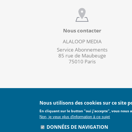
Nous contacter
ALALOOP MEDIA
Service Abonnements
85 rue de Maubeuge
75010 Paris
Nous utilisons des cookies sur ce site 
En cliquant sur le button "oui j'accepte", vous nous a
CGA
CGU
CGS
CGV
Non, je veux plus d'information à ce sujet
DONNÉES DE NAVIGATION