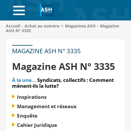
ACCUEIL
ABONNEMENTS
Vous
Accueil
Achat au numéro
>
Magazines ASH
Magazine
êtes
ASH N° 3335
ACHAT AU NUMÉRO
ici
:
LIBRAIRIE
MAGAZINE ASH N° 3335
PAGE ENTREPRISE
Magazine ASH N° 3335
ANNONCES
À la une...
Syndicats, collectifs : Comment
mènent-ils la lutte?
CV-THÈQUE
Inspirations
CONNEXION
Management et réseaux
Enquête
PANIER
Cahier Juridique