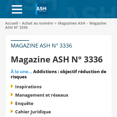
ACCUEIL
ABONNEMENTS
Vous
Accueil
Achat au numéro
>
Magazines ASH
Magazine
êtes
ASH N° 3336
ACHAT AU NUMÉRO
ici
:
LIBRAIRIE
MAGAZINE ASH N° 3336
PAGE ENTREPRISE
Magazine ASH N° 3336
ANNONCES
À la une...
Addictions : objectif réduction de
risques
CV-THÈQUE
Inspirations
CONNEXION
Management et réseaux
Enquête
PANIER
Cahier Juridique