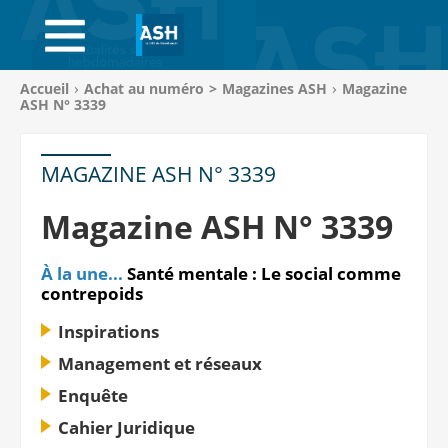
ACCUEIL
ABONNEMENTS
Vous
Accueil
Achat au numéro
>
Magazines ASH
Magazine
êtes
ASH N° 3339
ACHAT AU NUMÉRO
ici
:
LIBRAIRIE
MAGAZINE ASH N° 3339
PAGE ENTREPRISE
Magazine ASH N° 3339
ANNONCES
À la une...
Santé mentale : Le social comme
contrepoids
CV-THÈQUE
Inspirations
CONNEXION
Management et réseaux
Enquête
PANIER
Cahier Juridique