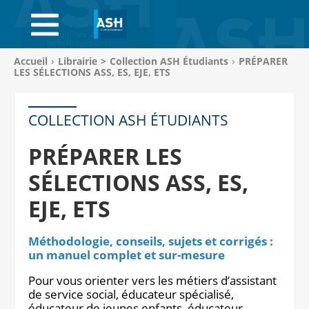
ACCUEIL
ABONNEMENTS
Vous
Accueil
Librairie
>
Collection ASH Étudiants
PRÉPARER
êtes
LES SÉLECTIONS ASS, ES, EJE, ETS
ACHAT AU NUMÉRO
ici
:
LIBRAIRIE
COLLECTION ASH ÉTUDIANTS
PAGE ENTREPRISE
PRÉPARER LES
SÉLECTIONS ASS, ES,
ANNONCES
EJE, ETS
CV-THÈQUE
Méthodologie, conseils, sujets et corrigés :
CONNEXION
un manuel complet et sur-mesure
PANIER
Pour vous orienter vers les métiers d’assistant
de service social, éducateur spécialisé,
éducateur de jeunes enfants, éducateur