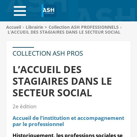
ACCUEIL
ABONNEMENTS
Vous
Accueil
Librairie
>
Collection ASH PROFESSIONNELS
êtes
L’ACCUEIL DES STAGIAIRES DANS LE SECTEUR SOCIAL
ACHAT AU NUMÉRO
ici
:
LIBRAIRIE
COLLECTION ASH PROS
PAGE ENTREPRISE
L’ACCUEIL DES
STAGIAIRES DANS LE
ANNONCES
SECTEUR SOCIAL
CV-THÈQUE
2e édition
CONNEXION
Accueil de l’institution et accompagnement
PANIER
par le professionnel
Historiquement, les professions sociales se