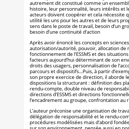
autrement dit constitué comme un ensemble d
histoire, leur personnalité, leurs intérêts e
acteurs doivent coopérer et cela nécessite q
utilité les uns pour les autres et de leurs p
sens dans le poste de travail, besoin d’un g
besoin d’une continuité d’action
Après avoir énoncé les concepts en sciences
autorisation/autorité, pouvoir, allocation de 
fonctionnement de l’ESSMS et des situations 
facteurs aujourd’hui déterminant de son envi
droits des usagers, personnalisation de l’ac
parcours et dispositifs…Puis, à partir d’exem
son propre exercice de direction, il aborde l
dispositions la structurant : définition des p
rendu-compte, double niveau de responsabilit
directions d’ESSMS et directions fonctionnelle
l’encadrement au groupe, confrontation au r
L’auteur préconise une organisation de trava
délégation de responsabilité et le rendu-com
procédures modélisées mais d’abord fondée su
sur son environnement, pensée aussi en poros