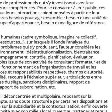
e professionnels qui s’y investissent avec leur
t leurs compétences. Pour se consacrer à leur public, ces
ue leurs interactions soient pensées à partir de leur
ropres besoins pour agir ensemble : besoin d’une unité de
roupe d’appartenance, besoin d’une figure de référence,
 humaines (cadre symbolique, imaginaire collectif,
ressources…), sur lesquels il fonde l’analyse du
problèmes qui s’y produisent, l’auteur considère les
ronnement : désinstitutionnalisation, bientraitance,
compagnement, contrôle, planification, évaluation,
ples issus de son activité de consultant formateur et de
e fonctionnement de l’organisation de travail et les
laces et responsabilités respectives, champs d’autorité,
é, recours à l’échelon supérieur, articulations entre
s du siège, sanctions disciplinaires, rapport de
apport de subordination, etc.
il déconcentrée et multipolaire, reposant sur la
pte, sans doute structurée par certaines dispositions et
r la subsidiarité et la contextualisation, enfin ouverte
ité avec son milieu local, ouvert au partenariat requis