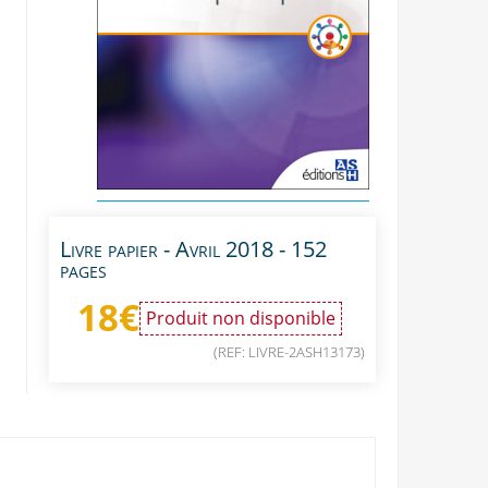
Livre papier - Avril 2018 - 152
pages
18
€
Produit non disponible
(REF: LIVRE-2ASH13173)