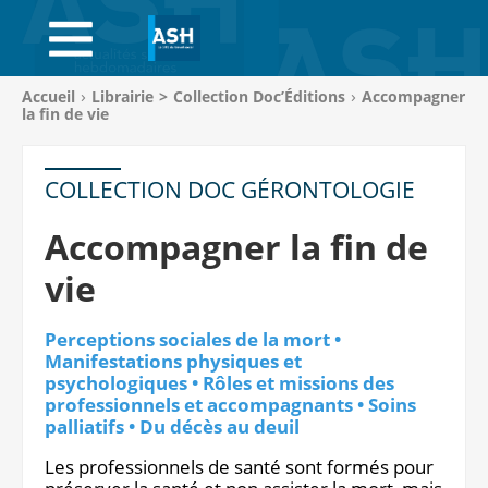
ACCUEIL
ABONNEMENTS
Vous
Accueil
Librairie
>
Collection Doc’Éditions
Accompagner
êtes
la fin de vie
ACHAT AU NUMÉRO
ici
:
LIBRAIRIE
COLLECTION DOC GÉRONTOLOGIE
PAGE ENTREPRISE
Accompagner la fin de
vie
ANNONCES
CV-THÈQUE
Perceptions sociales de la mort •
Manifestations physiques et
psychologiques • Rôles et missions des
CONNEXION
professionnels et accompagnants • Soins
palliatifs • Du décès au deuil
PANIER
Les professionnels de santé sont formés pour