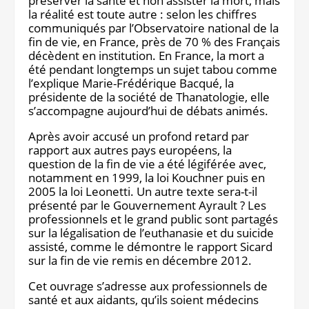
préserver la santé et non assister la mort, mais
la réalité est toute autre : selon les chiffres
Notre site éditorial
JOB ASH
communiqués par l’Observatoire national de la
Notre boutique
fin de vie, en France, près de 70 % des Français
décèdent en institution. En France, la mort a
été pendant longtemps un sujet tabou comme
l’explique Marie-Frédérique Bacqué, la
présidente de la société de Thanatologie, elle
s’accompagne aujourd’hui de débats animés.
Après avoir accusé un profond retard par
rapport aux autres pays européens, la
question de la fin de vie a été légiférée avec,
notamment en 1999, la loi Kouchner puis en
2005 la loi Leonetti. Un autre texte sera-t-il
présenté par le Gouvernement Ayrault ? Les
professionnels et le grand public sont partagés
sur la légalisation de l’euthanasie et du suicide
assisté, comme le démontre le rapport Sicard
sur la fin de vie remis en décembre 2012.
Cet ouvrage s’adresse aux professionnels de
santé et aux aidants, qu’ils soient médecins