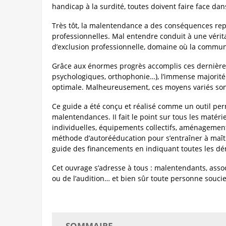
handicap à la surdité, toutes doivent faire face d
Très tôt, la malentendance a des conséquences repli
professionnelles. Mal entendre conduit à une véritab
d’exclusion professionnelle, domaine où la communi
Grâce aux énormes progrès accomplis ces dernières
psychologiques, orthophonie…), l’immense majorit
optimale. Malheureusement, ces moyens variés sont
Ce guide a été conçu et réalisé comme un outil per
malentendances. II fait le point sur tous les matéri
individuelles, équipements collectifs, aménagement
méthode d’autorééducation pour s’entraîner à maîtri
guide des financements en indiquant toutes les dé
Cet ouvrage s’adresse à tous : malentendants, associ
ou de l’audition… et bien sûr toute personne soucie
SOMMAIRE