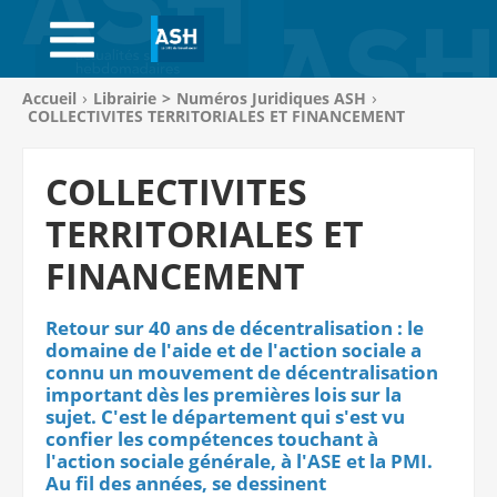
ACCUEIL
ABONNEMENTS
Vous
Accueil
Librairie
>
Numéros Juridiques ASH
êtes
COLLECTIVITES TERRITORIALES ET FINANCEMENT
ACHAT AU NUMÉRO
ici
:
COLLECTIVITES
LIBRAIRIE
TERRITORIALES ET
PAGE ENTREPRISE
FINANCEMENT
ANNONCES
Retour sur 40 ans de décentralisation : le
CV-THÈQUE
domaine de l'aide et de l'action sociale a
connu un mouvement de décentralisation
CONNEXION
important dès les premières lois sur la
sujet. C'est le département qui s'est vu
confier les compétences touchant à
PANIER
l'action sociale générale, à l'ASE et la PMI.
Au fil des années, se dessinent