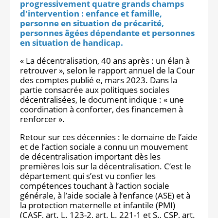
progressivement quatre grands champs
Notre site éditorial
JOB ASH
d'intervention : enfance et famille,
Notre boutique
personne en situation de précarité,
personnes âgées dépendante et personnes
en situation de handicap.
« La décentralisation, 40 ans après : un élan à
retrouver », selon le rapport annuel de la Cour
des comptes publié e, mars 2023. Dans la
partie consacrée aux politiques sociales
décentralisées, le document indique : « une
coordination à conforter, des financemen à
renforcer ».
Retour sur ces décennies : le domaine de l’aide
et de l’action sociale a connu un mouvement
de décentralisation important dès les
premières lois sur la décentralisation. C’est le
département qui s’est vu confier les
compétences touchant à l’action sociale
générale, à l’aide sociale à l’enfance (ASE) et à
la protection maternelle et infantile (PMI)
(CASF, art. L. 123-2, art. L. 221-1 et S., CSP, art.