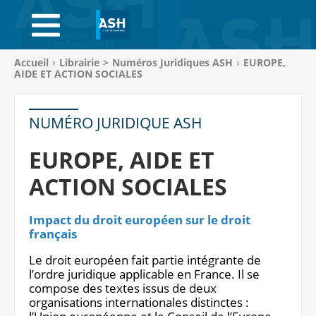
ACCUEIL
ABONNEMENTS
Vous
Accueil
Librairie
>
Numéros Juridiques ASH
EUROPE,
êtes
AIDE ET ACTION SOCIALES
ACHAT AU NUMÉRO
ici
:
LIBRAIRIE
NUMÉRO JURIDIQUE ASH
PAGE ENTREPRISE
EUROPE, AIDE ET
ACTION SOCIALES
ANNONCES
CV-THÈQUE
Impact du droit européen sur le droit
français
CONNEXION
Le droit européen fait partie intégrante de
l’ordre juridique applicable en France. Il se
PANIER
compose des textes issus de deux
organisations internationales distinctes :