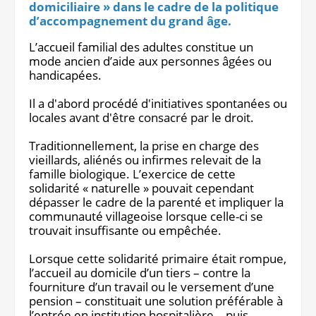
domiciliaire » dans le cadre de la politique
Notre site éditorial
JOB ASH
d’accompagnement du grand âge.
Notre boutique
L’accueil familial des adultes constitue un
mode ancien d’aide aux personnes âgées ou
handicapées.
Il a d'abord procédé d'initiatives spontanées ou
locales avant d'être consacré par le droit.
Traditionnellement, la prise en charge des
vieillards, aliénés ou infirmes relevait de la
famille biologique. L’exercice de cette
solidarité « naturelle » pouvait cependant
dépasser le cadre de la parenté et impliquer la
communauté villageoise lorsque celle-ci se
trouvait insuffisante ou empêchée.
Lorsque cette solidarité primaire était rompue,
l’accueil au domicile d’un tiers – contre la
fourniture d’un travail ou le versement d’une
pension – constituait une solution préférable à
l’entrée en institution hospitalière – puis