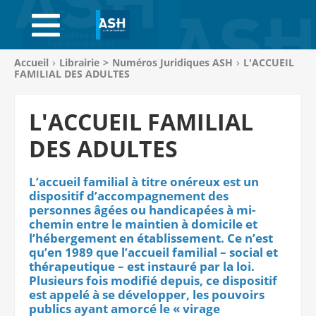
ACCUEIL
ABONNEMENTS
Vous
Accueil
Librairie
>
Numéros Juridiques ASH
L'ACCUEIL
êtes
FAMILIAL DES ADULTES
ACHAT AU NUMÉRO
ici
:
L'ACCUEIL FAMILIAL
LIBRAIRIE
DES ADULTES
PAGE ENTREPRISE
L’accueil familial à titre onéreux est un
ANNONCES
dispositif d’accompagnement des
personnes âgées ou handicapées à mi-
CV-THÈQUE
chemin entre le maintien à domicile et
l’hébergement en établissement. Ce n’est
CONNEXION
qu’en 1989 que l’accueil familial – social et
thérapeutique – est instauré par la loi.
Plusieurs fois modifié depuis, ce dispositif
PANIER
est appelé à se développer, les pouvoirs
publics ayant amorcé le « virage