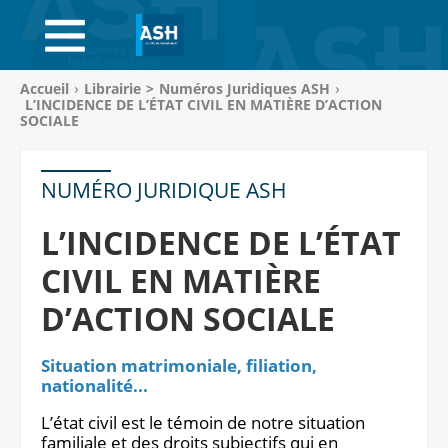
ACCUEIL
ABONNEMENTS
Vous
Accueil
Librairie
>
Numéros Juridiques ASH
êtes
L’INCIDENCE DE L’ÉTAT CIVIL EN MATIÈRE D’ACTION
ACHAT AU NUMÉRO
ici
SOCIALE
:
LIBRAIRIE
NUMÉRO JURIDIQUE ASH
PAGE ENTREPRISE
L’INCIDENCE DE L’ÉTAT
ANNONCES
CIVIL EN MATIÈRE
CV-THÈQUE
D’ACTION SOCIALE
CONNEXION
Situation matrimoniale, filiation,
nationalité...
PANIER
L’état civil est le témoin de notre situation
familiale et des droits subjectifs qui en