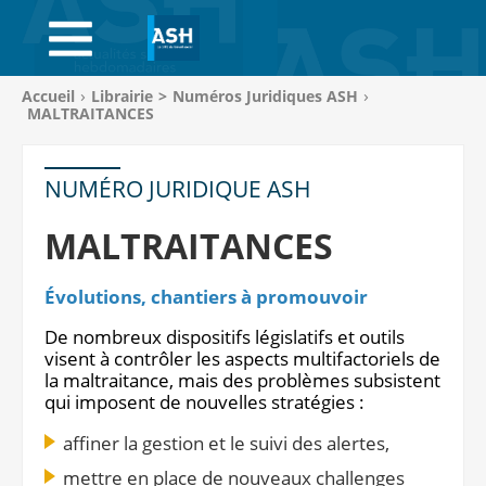
ACCUEIL
ABONNEMENTS
Vous
Accueil
Librairie
>
Numéros Juridiques ASH
êtes
MALTRAITANCES
ACHAT AU NUMÉRO
ici
:
LIBRAIRIE
NUMÉRO JURIDIQUE ASH
PAGE ENTREPRISE
MALTRAITANCES
ANNONCES
Évolutions, chantiers à promouvoir
CV-THÈQUE
De nombreux dispositifs législatifs et outils
visent à contrôler les aspects multifactoriels de
la maltraitance, mais des problèmes subsistent
CONNEXION
qui imposent de nouvelles stratégies :
PANIER
affiner la gestion et le suivi des alertes,
mettre en place de nouveaux challenges