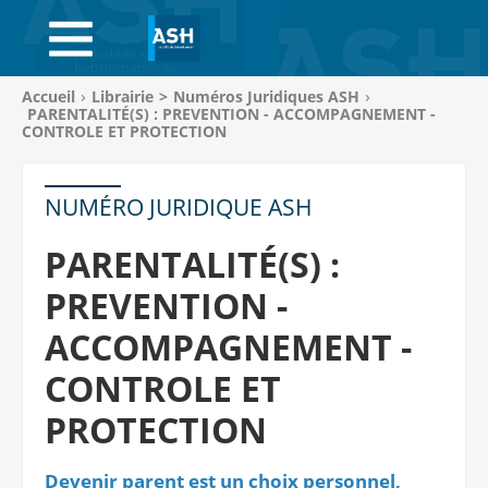
ACCUEIL
ABONNEMENTS
Vous
Accueil
Librairie
>
Numéros Juridiques ASH
êtes
PARENTALITÉ(S) : PREVENTION - ACCOMPAGNEMENT -
ACHAT AU NUMÉRO
ici
CONTROLE ET PROTECTION
:
LIBRAIRIE
NUMÉRO JURIDIQUE ASH
PAGE ENTREPRISE
PARENTALITÉ(S) :
ANNONCES
PREVENTION -
CV-THÈQUE
ACCOMPAGNEMENT -
CONTROLE ET
CONNEXION
PROTECTION
PANIER
Devenir parent est un choix personnel,