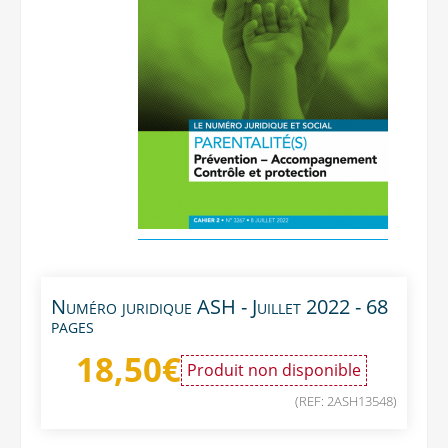
Numéro juridique ASH - Juillet 2022 - 68
pages
18,50
€
Produit non disponible
(REF: 2ASH13548)