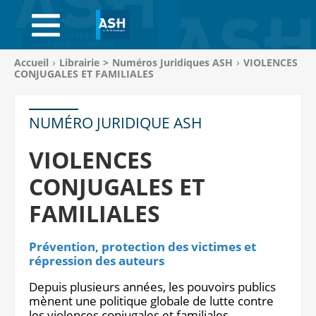
ACCUEIL
ABONNEMENTS
Vous
Accueil
Librairie
>
Numéros Juridiques ASH
VIOLENCES
êtes
CONJUGALES ET FAMILIALES
ACHAT AU NUMÉRO
ici
:
LIBRAIRIE
NUMÉRO JURIDIQUE ASH
PAGE ENTREPRISE
VIOLENCES
CONJUGALES ET
ANNONCES
FAMILIALES
CV-THÈQUE
Prévention, protection des victimes et
CONNEXION
répression des auteurs
PANIER
Depuis plusieurs années, les pouvoirs publics
mènent une politique globale de lutte contre
les violences conjugales et familiales.